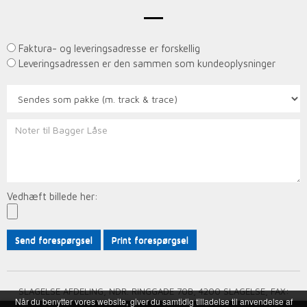
Faktura- og leveringsadresse er forskellig
Leveringsadressen er den sammen som kundeoplysninger
Vedhæft billede her:
Send forespørgsel
Print forespørgsel
SLAGELSE AFDELING, NDR. RINGGADE 70B, 4200 SLAGELSE, FAX:
Når du benytter vores website, giver du samtidig tilladelse til anvendelse af
58534865, E-MAIL:
NOGLE@BAGGER-LAASE.DK